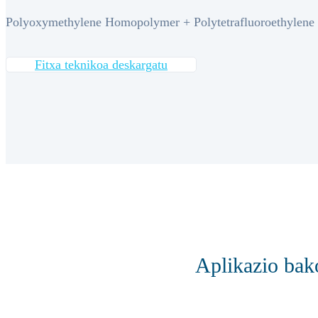
Polyoxymethylene Homopolymer + Polytetrafluoroethylene
Fitxa teknikoa deskargatu
Aplikazio bak