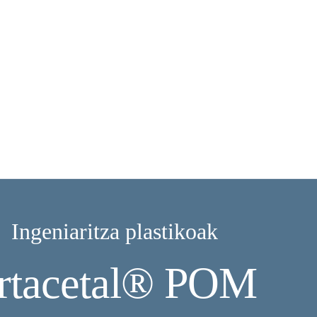
Ingeniaritza plastikoak
rtacetal® POM