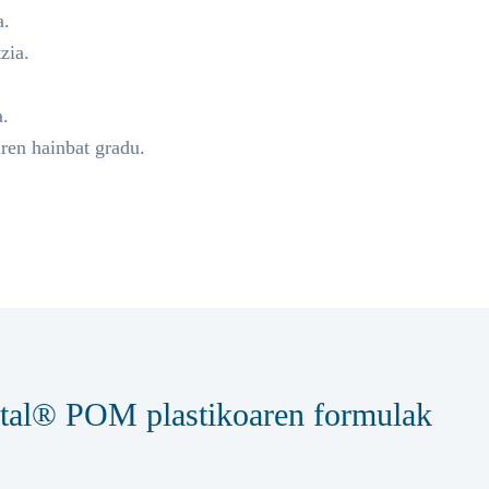
a.
zia.
a.
ren hainbat gradu.
etal® POM plastikoaren formulak