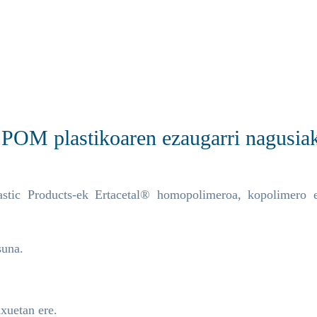
 POM plastikoaren ezaugarri nagusia
stic Products-ek Ertacetal® homopolimeroa, kopolimero et
suna.
axuetan ere.