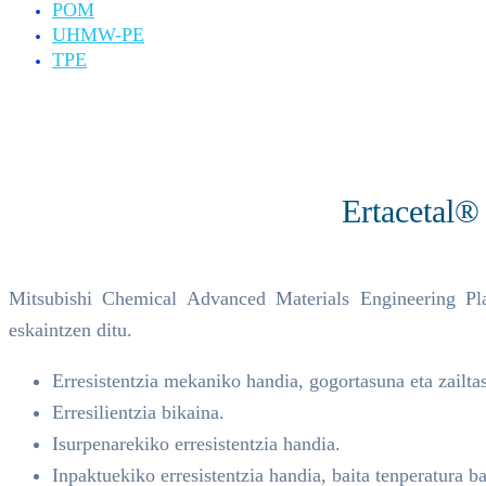
POM
UHMW-PE
TPE
Ertacetal®
Mitsubishi Chemical Advanced Materials Engineering Pla
eskaintzen ditu.
Erresistentzia mekaniko handia, gogortasuna eta zailta
Erresilientzia bikaina.
Isurpenarekiko erresistentzia handia.
Inpaktuekiko erresistentzia handia, baita tenperatura b