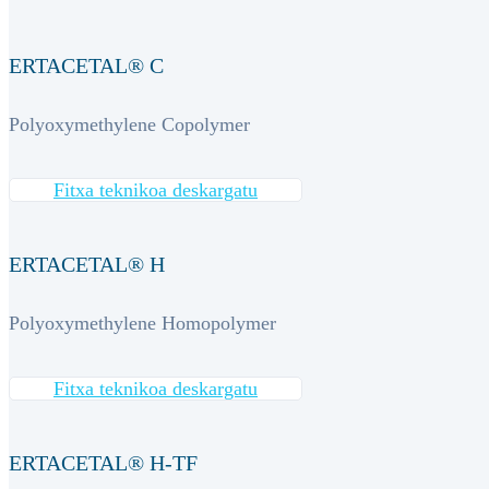
ERTACETAL® C
Polyoxymethylene Copolymer
Fitxa teknikoa deskargatu
ERTACETAL® H
Polyoxymethylene Homopolymer
Fitxa teknikoa deskargatu
ERTACETAL® H-TF