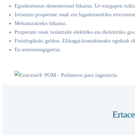
Egonkortasun dimentsional bikaina. Ur-xurgapen txiki
Irristatze-propietate onak eta higadurarekiko erresistent
Mekanizatzeko bikaina.
Propietate onak isolatzaile elektriko eta dielektriko gis
Fisiologikoki geldoa. Elikagai-kontakturako egokiak di
Ez-autoiraungigarria.
Ertac