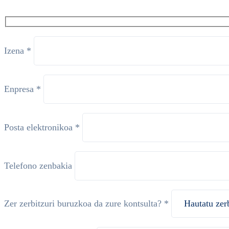
Izena *
Enpresa *
Posta elektronikoa *
Telefono zenbakia
Zer zerbitzuri buruzkoa da zure kontsulta? *