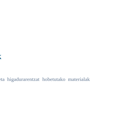
k
a higadurarentzat hobetutako materialak