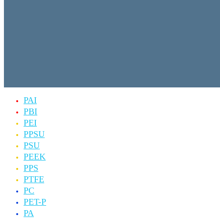
PAI
PBI
PEI
PPSU
PSU
PEEK
PPS
PTFE
PC
PET-P
PA