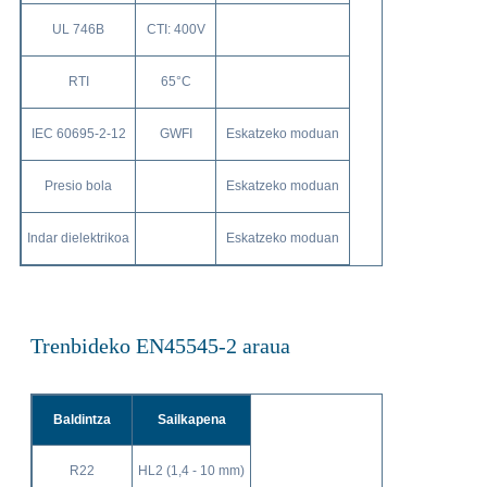
UL 746B
CTI: 400V
RTI
65°C
IEC 60695-2-12
GWFI
Eskatzeko moduan
Presio bola
Eskatzeko moduan
Indar dielektrikoa
Eskatzeko moduan
Trenbideko EN45545-2 araua
Baldintza
Sailkapena
R22
HL2 (1,4 - 10 mm)