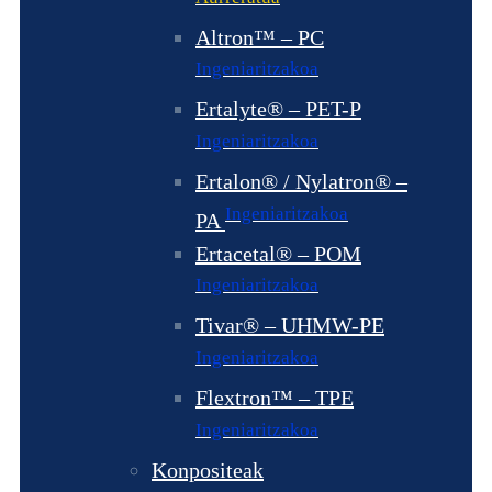
Altron™ – PC
Ingeniaritzakoa
Ertalyte® – PET-P
Ingeniaritzakoa
Ertalon® / Nylatron® –
Ingeniaritzakoa
PA
Ertacetal® – POM
Ingeniaritzakoa
Tivar® – UHMW-PE
Ingeniaritzakoa
Flextron™ – TPE
Ingeniaritzakoa
Konpositeak