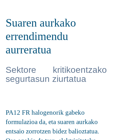
Suaren aurkako
errendimendu
aurreratua
Sektore kritikoentzako
segurtasun ziurtatua
PA12 FR halogenorik gabeko
formulazioa da, eta suaren aurkako
entsaio zorrotzen bidez balioztatua.