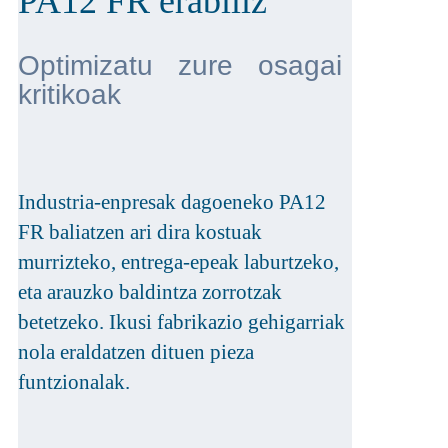
PA12 FR erabiliz
Optimizatu zure osagai
kritikoak
Industria-enpresak dagoeneko PA12
FR baliatzen ari dira kostuak
murrizteko, entrega-epeak laburtzeko,
eta arauzko baldintza zorrotzak
betetzeko. Ikusi fabrikazio gehigarriak
nola eraldatzen dituen pieza
funtzionalak.