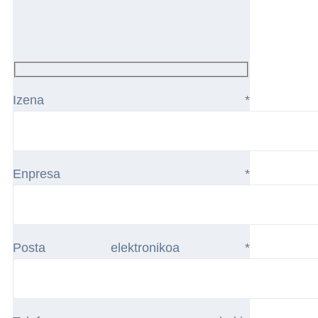
Izena *
Enpresa *
Posta elektronikoa *