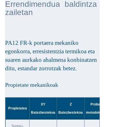
Errendimendua baldintza
zailetan
PA12 FR-k portaera mekaniko
egonkorra, erresistentzia termikoa eta
suaren aurkako ahalmena konbinatzen
ditu, estandar zorrotzak betez.
Propietate mekanikoak
XY
Z
Proba-
Propietatea
Batezbestekoa
Batezbestekoa
metodologia
Tentsio-