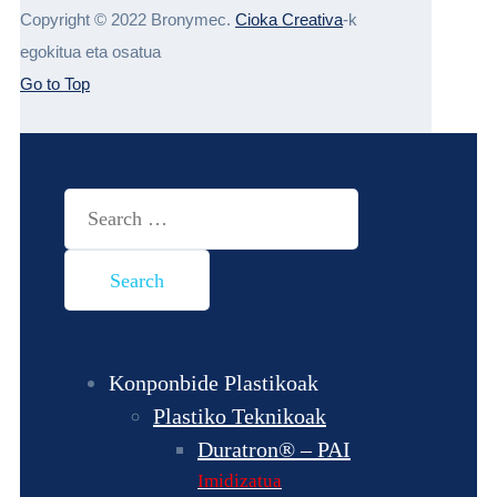
Copyright © 2022 Bronymec.
Cioka Creativa
-k
egokitua eta osatua
Go to Top
Search
for:
Konponbide Plastikoak
Plastiko Teknikoak
Duratron® – PAI
Imidizatua