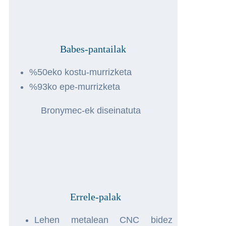
Babes-pantailak
%50eko kostu-murrizketa
%93ko epe-murrizketa
Bronymec-ek diseinatuta
Errele-palak
Lehen metalean CNC bidez