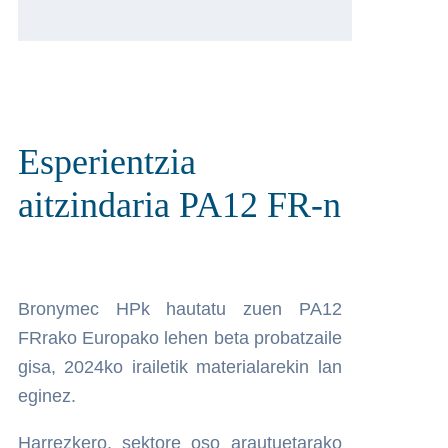
Esperientzia
aitzindaria PA12 FR-n
Bronymec HPk hautatu zuen PA12
FRrako Europako lehen beta probatzaile
gisa, 2024ko irailetik materialarekin lan
eginez.
Harrezkero, sektore oso arautuetarako