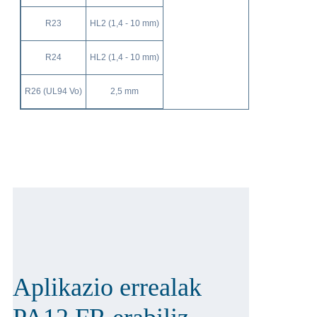
R23
HL2 (1,4 - 10 mm)
R24
HL2 (1,4 - 10 mm)
R26 (UL94 Vo)
2,5 mm
Aplikazio errealak