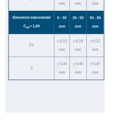
mm
mm
mm
Dimentsio-tolerantziak
0 - 30
30 - 50
50 - 80
C
= 1,00
mm
mm
mm
pk
± 0,15
± 0,18
± 0,22
XY
mm
mm
mm
± 0,34
± 0,40
± 0,47
Z
mm
mm
mm