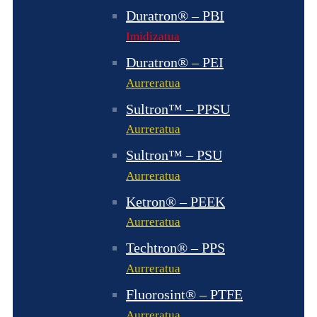
Duratron® – PBI
Imidizatua
Duratron® – PEI
Aurreratua
Sultron™ – PPSU
Aurreratua
Sultron™ – PSU
Aurreratua
Ketron® – PEEK
Aurreratua
Techtron® – PPS
Aurreratua
Fluorosint® – PTFE
Aurreratua