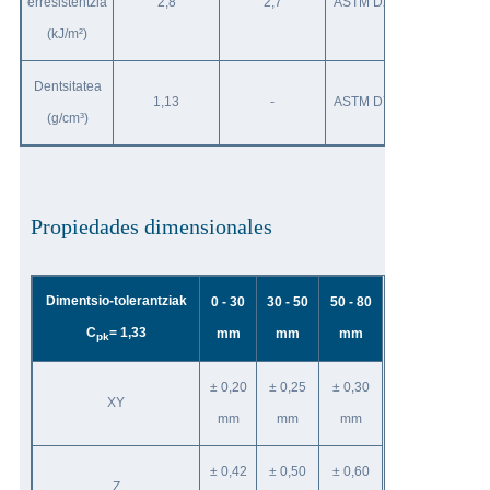
erresistentzia
2,8
2,7
ASTM D256
(kJ/m²)
Dentsitatea
1,13
-
ASTM D792
(g/cm³)
Propiedades dimensionales
Dimentsio-tolerantziak
0 - 30
30 - 50
50 - 80
C
= 1,33
mm
mm
mm
pk
± 0,20
± 0,25
± 0,30
XY
mm
mm
mm
± 0,42
± 0,50
± 0,60
Z