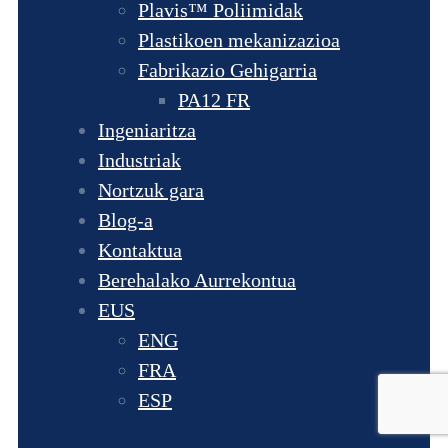
Plavis™ Poliimidak
Plastikoen mekanizazioa
Fabrikazio Gehigarria
PA12 FR
Ingeniaritza
Industriak
Nortzuk gara
Blog-a
Kontaktua
Berehalako Aurrekontua
EUS
ENG
FRA
ESP