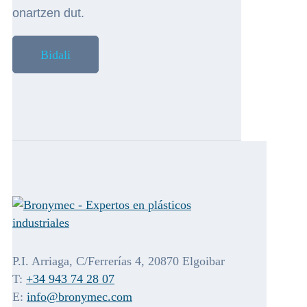
onartzen dut.
P.I. Arriaga, C/Ferrerías 4, 20870 Elgoibar
T:
+34 943 74 28 07
E:
info@bronymec.com