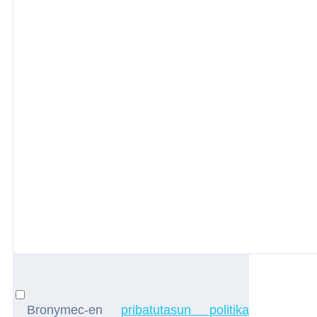
Bronymec-en
pribatutasun politika