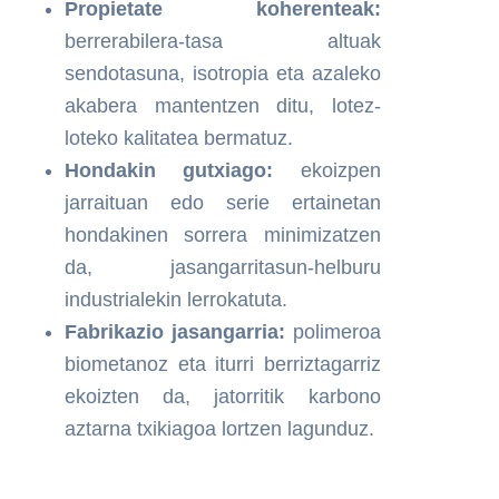
Propietate koherenteak:
berrerabilera-tasa altuak
sendotasuna, isotropia eta azaleko
akabera mantentzen ditu, lotez-
loteko kalitatea bermatuz.
Hondakin gutxiago:
ekoizpen
jarraituan edo serie ertainetan
hondakinen sorrera minimizatzen
da, jasangarritasun-helburu
industrialekin lerrokatuta.
Fabrikazio jasangarria:
polimeroa
biometanoz eta iturri berriztagarriz
ekoizten da, jatorritik karbono
aztarna txikiagoa lortzen lagunduz.