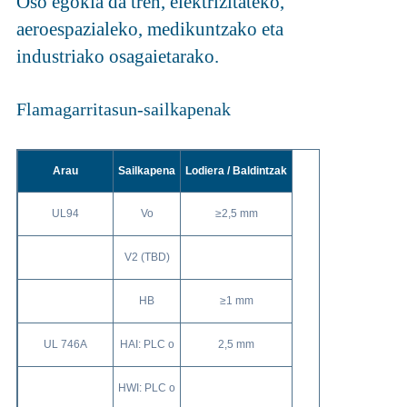
Oso egokia da tren, elektrizitateko,
aeroespazialeko, medikuntzako eta
industriako osagaietarako.
Flamagarritasun-sailkapenak
Arau
Sailkapena
Lodiera / Baldintzak
UL94
Vo
≥2,5 mm
V2 (TBD)
HB
≥1 mm
UL 746A
HAI: PLC o
2,5 mm
HWI: PLC o