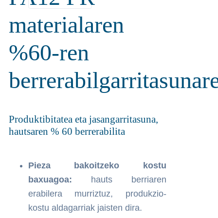
materialaren
%60-ren
berrerabilgarritasunar
Produktibitatea eta jasangarritasuna,
hautsaren % 60 berrerabilita
Pieza bakoitzeko kostu
baxuagoa:
hauts berriaren
erabilera murriztuz, produkzio-
kostu aldagarriak jaisten dira.