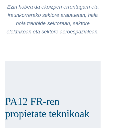
Ezin hobea da ekoizpen errentagarri eta
iraunkorrerako sektore arautuetan, hala
nola trenbide-sektorean, sektore
elektrikoan eta sektore aeroespazialean.
PA12 FR-ren
propietate teknikoak