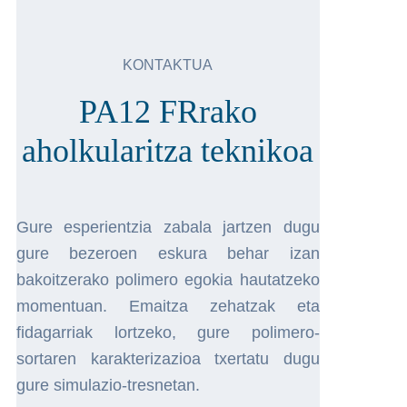
KONTAKTUA
PA12 FRrako
aholkularitza teknikoa
Gure esperientzia zabala jartzen dugu
gure bezeroen eskura behar izan
bakoitzerako polimero egokia hautatzeko
momentuan. Emaitza zehatzak eta
fidagarriak lortzeko, gure polimero-
sortaren karakterizazioa txertatu dugu
gure simulazio-tresnetan.