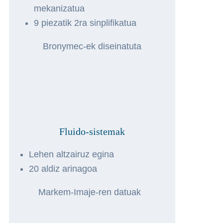
mekanizatua
9 piezatik 2ra sinplifikatua
Bronymec-ek diseinatuta
Fluido-sistemak
Lehen altzairuz egina
20 aldiz arinagoa
Markem-Imaje-ren datuak