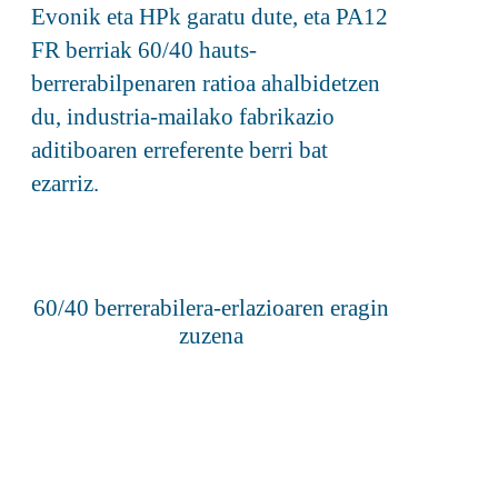
Evonik eta HPk garatu dute, eta PA12
FR berriak 60/40 hauts-
berrerabilpenaren ratioa ahalbidetzen
du, industria-mailako fabrikazio
aditiboaren erreferente berri bat
ezarriz.
60/40 berrerabilera-erlazioaren eragin
zuzena