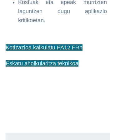
Kostuak eta epeak murrizten
laguntzen dugu aplikazio
kritikoetan.
Kotizazioa kalkulatu PA12 FRn
Eskatu aholkularitza teknikoa