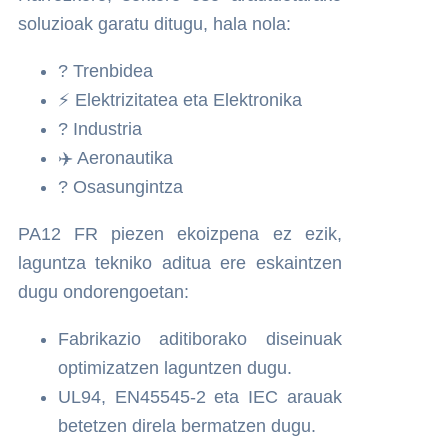
soluzioak garatu ditugu, hala nola:
? Trenbidea
⚡ Elektrizitatea eta Elektronika
? Industria
✈️ Aeronautika
? Osasungintza
PA12 FR piezen ekoizpena ez ezik,
laguntza tekniko aditua ere eskaintzen
dugu ondorengoetan:
Fabrikazio aditiborako diseinuak
optimizatzen laguntzen dugu.
UL94, EN45545-2 eta IEC arauak
betetzen direla bermatzen dugu.