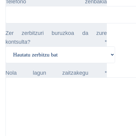
Telefono zenbakia
Zer zerbitzuri buruzkoa da zure
kontsulta? *
Nola lagun zaitzakegu *