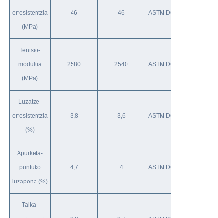
erresistentzia
46
46
ASTM D638
(MPa)
Tentsio-
modulua
2580
2540
ASTM D638
(MPa)
Luzatze-
erresistentzia
3,8
3,6
ASTM D638
(%)
Apurketa-
puntuko
4,7
4
ASTM D638
luzapena (%)
Talka-