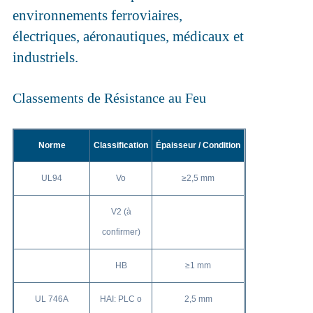
environnements ferroviaires,
électriques, aéronautiques, médicaux et
industriels.
Classements de Résistance au Feu
Norme
Classification
Épaisseur / Condition
UL94
Vo
≥2,5 mm
V2 (à
confirmer)
HB
≥1 mm
UL 746A
HAI: PLC o
2,5 mm