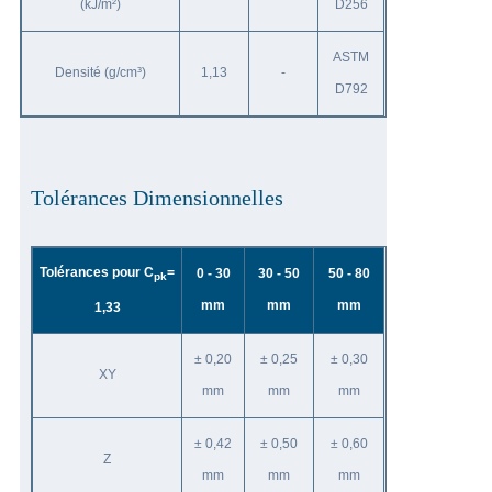
(kJ/m²)
D256
ASTM
Densité (g/cm³)
1,13
-
D792
Tolérances Dimensionnelles
Tolérances pour C
=
0 - 30
30 - 50
50 - 80
pk
mm
mm
mm
1,33
± 0,20
± 0,25
± 0,30
XY
mm
mm
mm
± 0,42
± 0,50
± 0,60
Z
mm
mm
mm