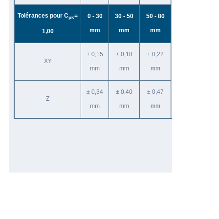
Tolérances pour C
=
0 - 30
30 - 50
50 - 80
pk
mm
mm
mm
1,00
± 0,15
± 0,18
± 0,22
XY
mm
mm
mm
± 0,34
± 0,40
± 0,47
Z
mm
mm
mm