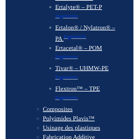
Ertalyte® – PET-P
Ingénierie
Ertalon® / Nylatron® –
Ingénierie
PA
Ertacetal® – POM
Ingénierie
Tivar® – UHMW-PE
Ingénierie
Flextron™ – TPE
Ingénierie
Composites
Polyimides Plavis™
Usinage des plastiques
Fabrication Additive