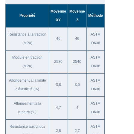
Moyenne
Moyenne
Propriété
Méthode
XY
Z
Résistance à la traction
ASTM
46
46
(MPa)
D638
Module en traction
ASTM
2580
2540
(MPa)
D638
Allongement à la limite
ASTM
3,8
3,6
d'élasticité (%)
D638
Allongement à la
ASTM
4,7
4
rupture (%)
D638
Résistance aux chocs
ASTM
2,8
2,7