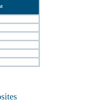
nt
sites