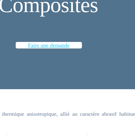
Composites
Faire une demande
thermique anisotropique, allié au caractère abrasif habitu