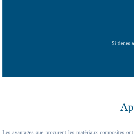
Si tienes 
App
Les avantages que procurent les matériaux composites ont f