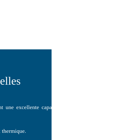
elles
 une excellente capacité d’isolation tant
t thermique.